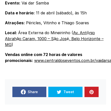
Evento:
Vai dar Samba
Data e horário:
11 de abril (sábado), às 15h
Atrações:
Péricles, Vitinho e Thiago Soares
Local:
Área Externa do Mineirinho (
Av. Ant
ô
nio
Abrah
ã
o Caram, 1000 – S
ã
o Jos
é
, Belo Horizonte –
MG
)
Vendas online com 72 horas de valores
promocionais:
www.centraldoseventos.com.br/vaidar
Share
Tweet