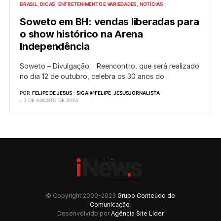
BRASIL
DICAS
ENTRETENIMENTO E VARIEDADES
NOTÍCIAS
Soweto em BH: vendas liberadas para
o show histórico na Arena
Independência
Soweto – Divulgação. Reencontro, que será realizado
no dia 12 de outubro, celebra os 30 anos do…
POR
FELIPE DE JESUS - SIGA:@FELIPE_JESUSJORNALISTA
7 DE AGOSTO DE 2024
© Copyright 2000-2023
Grupo Conteúdo de
Comunicação
.
Desenvolvido por
Agência Site Líder