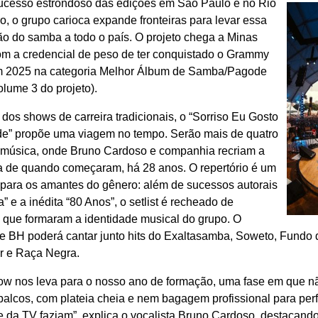
ucesso estrondoso das edições em São Paulo e no Rio
o, o grupo carioca expande fronteiras para levar essa
ão do samba a todo o país. O projeto chega a Minas
om a credencial de peso de ter conquistado o Grammy
m 2025 na categoria Melhor Álbum de Samba/Pagode
lume 3 do projeto).
 dos shows de carreira tradicionais, o “Sorriso Eu Gosto
e” propõe uma viagem no tempo. Serão mais de quatro
 música, onde Bruno Cardoso e companhia recriam a
a de quando começaram, há 28 anos. O repertório é um
 para os amantes do gênero: além de sucessos autorais
” e a inédita “80 Anos”, o setlist é recheado de
s que formaram a identidade musical do grupo. O
de BH poderá cantar junto hits do Exaltasamba, Soweto, Fundo 
ar e Raça Negra.
ow nos leva para o nosso ano de formação, uma fase em que 
alcos, com plateia cheia e nem bagagem profissional para perf
e da TV faziam”, explica o vocalista Bruno Cardoso, destacand