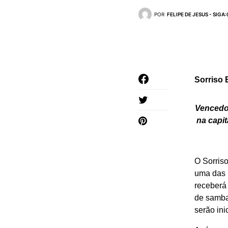
POR
FELIPE DE JESUS - SIG
Sorriso 
Vencedor
na capit
O Sorris
uma das 
receberá 
de samba
serão in