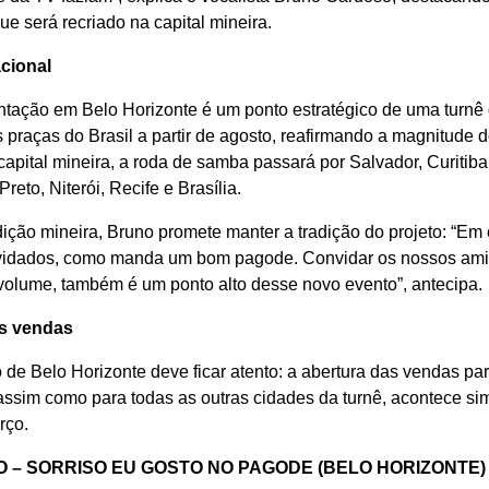
que será recriado na capital mineira.
cional
ntação em Belo Horizonte é um ponto estratégico de uma turnê 
s praças do Brasil a partir de agosto, reafirmando a magnitude 
apital mineira, a roda de samba passará por Salvador, Curitiba
Preto, Niterói, Recife e Brasília.
ição mineira, Bruno promete manter a tradição do projeto: “Em
vidados, como manda um bom pagode. Convidar os nossos ami
 volume, também é um ponto alto desse novo evento”, antecipa.
as vendas
 de Belo Horizonte deve ficar atento: a abertura das vendas pa
 assim como para todas as outras cidades da turnê, acontece s
rço.
O – SORRISO EU GOSTO NO PAGODE (BELO HORIZONTE)