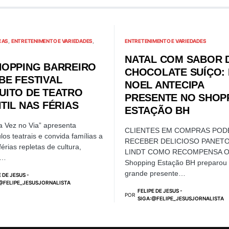
CAS
ENTRETENIMENTO E VARIEDADES
ENTRETENIMENTO E VARIEDADES
NATAL COM SABOR 
HOPPING BARREIRO
CHOCOLATE SUÍÇO: 
BE FESTIVAL
NOEL ANTECIPA
UITO DE TEATRO
PRESENTE NO SHOP
TIL NAS FÉRIAS
ESTAÇÃO BH
 Vez no Via” apresenta
CLIENTES EM COMPRAS PO
los teatrais e convida famílias a
RECEBER DELICIOSO PANET
érias repletas de cultura,
LINDT COMO RECOMPENSA 
o…
Shopping Estação BH preparou
grande presente…
E DE JESUS -
@FELIPE_JESUSJORNALISTA
FELIPE DE JESUS -
POR
SIGA:@FELIPE_JESUSJORNALISTA