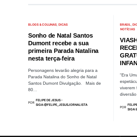
BLOGS & COLUNAS
DICAS
BRASIL
DI
NOTÍCIAS
Sonho de Natal Santos
VIAS
Dumont recebe a sua
RECE
primeira Parada Natalina
GRAT
nesta terça-feira
INFAN
Personagens levarão alegria para a
“Era Uma
Parada Natalina do Sonho de Natal
espetácu
Santos Dumont Divulgação. Mais de
viverem f
80…
diversã
FELIPE DE JESUS -
POR
SIGA:@FELIPE_JESUSJORNALISTA
FELIP
POR
SIGA: