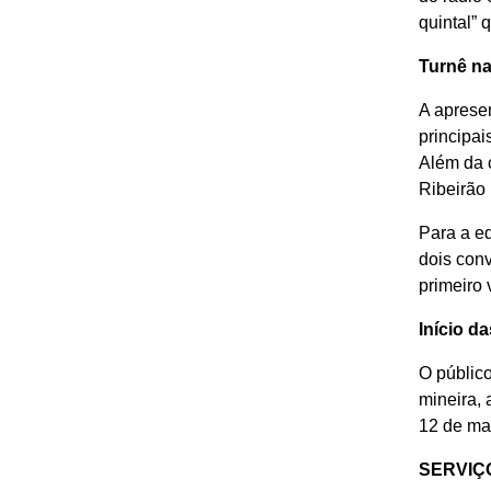
quintal” 
Turnê na
A aprese
principai
Além da c
Ribeirão 
Para a ed
dois con
primeiro
Início d
O público
mineira,
12 de ma
SERVIÇ