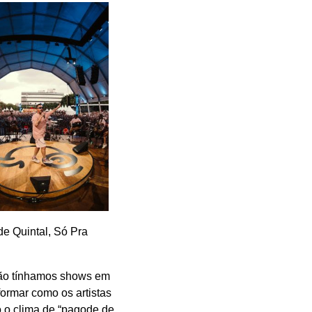
de Quintal, Só Pra
não tínhamos shows em
ormar como os artistas
o o clima de “pagode de