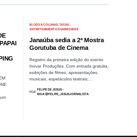
BLOGS & COLUNAS
DICAS
ENTRETENIMENTO E VARIEDADES
DE
Janaúba sedia a 2ª Mostra
PAPAI
Gorutuba de Cinema
PING
Registro da primeira edição do evento
Inovar Produções. Com entrada gratuita,
exibições de filmes, apresentações
DEM
musicais, espetáculos teatrais,…
ONE
FELIPE DE JESUS -
O
POR
SIGA:@FELIPE_JESUSJORNALISTA
 um