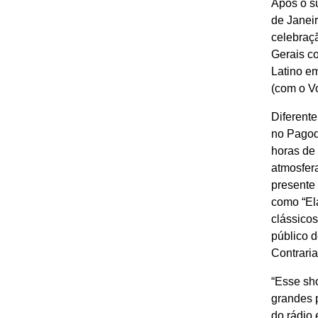
Após o s
de Janeir
celebraç
Gerais c
Latino e
(com o Vo
Diferente
no Pagod
horas de
atmosfer
presente
como “Ela
clássico
público 
Contrari
“Esse sh
grandes p
do rádio 