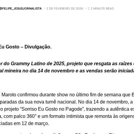
A:@FELIPE_JESUSJORNALISTA
2 DE FEVEREIRO DE 2026
2 MINUTE READ
Eu Gosto – Divulgação.
 do Grammy Latino de 2025, projeto que resgata as raíze
al mineira no dia 14 de novembro e as vendas serão inicia
o Maroto confirmou durante show no último fim de semana que B
paradas da sua nova turnê nacional. No dia 14 de novembro, a 
o projeto “Sorriso Eu Gosto no Pagode”, trazendo a autêntica 
, com palco 360° e um formato intimista que remonta às origen
iciadas em 12 de março.